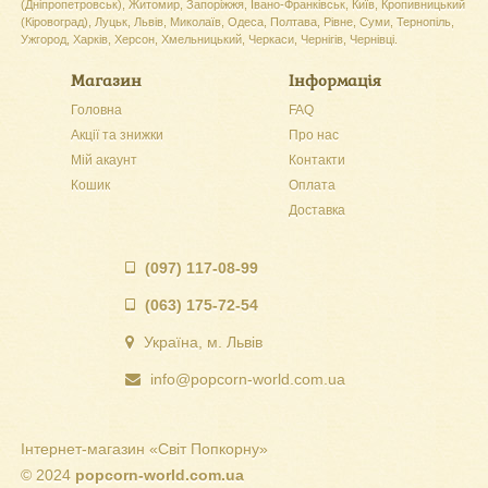
(Дніпропетровськ), Житомир, Запоріжжя, Івано-Франківськ, Київ, Кропивницький
(Кіровоград), Луцьк, Львів, Миколаїв, Одеса, Полтава, Рівне, Суми, Тернопіль,
Ужгород, Харків, Херсон, Хмельницький, Черкаси, Чернігів, Чернівці.
Магазин
Інформація
Головна
FAQ
Акції та знижки
Про нас
Мій акаунт
Контакти
Кошик
Оплата
Доставка
(097) 117-08-99
(063) 175-72-54
Україна, м. Львів
info@popcorn-world.com.ua
Інтернет-магазин «Світ Попкорну»
© 2024
popcorn-world.com.ua