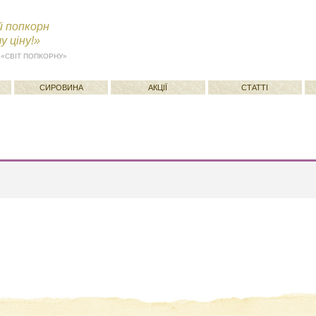
 попкорн
 ціну!»
 «СВІТ ПОПКОРНУ»
СИРОВИНА
АКЦІЇ
СТАТТІ